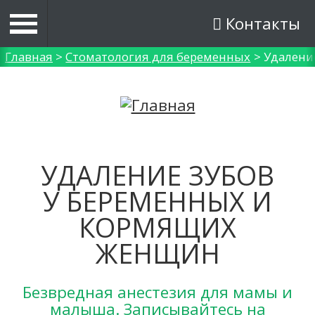
Контакты
Вы здесь
Главная
>
Стоматология для беременных
>
Удалени
УДАЛЕНИЕ ЗУБОВ
У БЕРЕМЕННЫХ И
КОРМЯЩИХ
ЖЕНЩИН
Безвредная анестезия для мамы и
малыша. Записывайтесь на