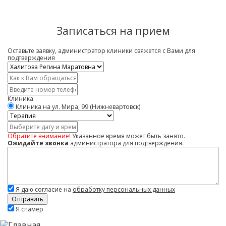
Записаться на прием
Оставьте заявку, администратор клиники свяжется с Вами для
подтверждения
Врач
*
Имя
*
Контактный
телефон
Клиника
*
Клиника на ул. Мира, 99 (Нижневартовск)
Услуга
Дата
и
Обратите внимание!
Указанное время может быть занято.
время
Ожидайте звонка
администратора для подтверждения.
Комментарий
Я даю согласие на
обработку персональных данных
Скажите,
Я спамер
привет!
Пожалуйста,
не